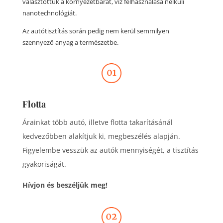
választottuk a környezetbarát, víz felhasználása nélküli
nanotechnológiát.
Az autótisztítás során pedig nem kerül semmilyen
szennyező anyag a természetbe.
Flotta
Árainkat több autó, illetve flotta takarításánál
kedvezőbben alakítjuk ki, megbeszélés alapján.
Figyelembe vesszük az autók mennyiségét, a tisztítás
gyakoriságát.
Hívjon és beszéljük meg!