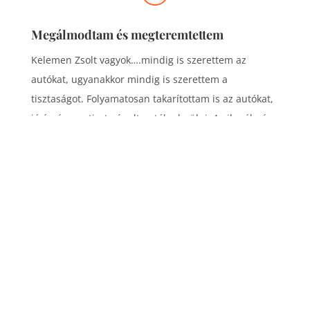
Megálmodtam és megteremtettem
Kelemen Zsolt vagyok….mindig is szerettem az
autókat, ugyanakkor mindig is szerettem a
tisztaságot. Folyamatosan takarítottam is az autókat,
jó érzés egy tiszta ápolt autóba beülni. A sikerélmény
is hajtott. Így elkezdtem képezni magam és
megnyitottam az autókozmetikát.
Hozd el az autódat és én kitakarítom, remélhetőleg a
legnagyobb megelégedésedre.