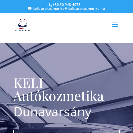
G-LV3HZYKHTF
+36 30 948-4073
keliautokozmetika@keliautokozmetika.hu
KELI
Autókozmetika
Dunavarsány