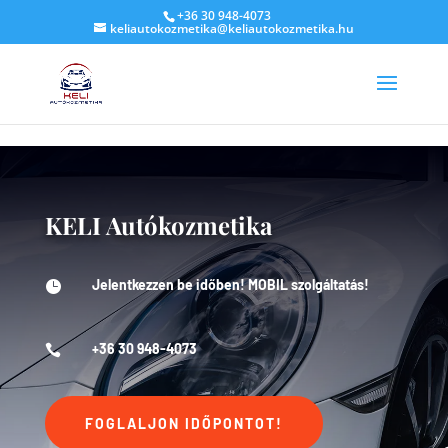
G-LV3HZYKHTF
+36 30 948-4073
keliautokozmetika@keliautokozmetika.hu
KELI Autókozmetika
Jelentkezzen be időben! MOBIL szolgáltatás!

+36 30 948-4073

FOGLALJON IDŐPONTOT!