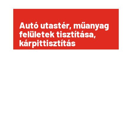
Autó utastér, műanyag
felületek tisztítása,
kárpittisztítás
+36 30 948-4073