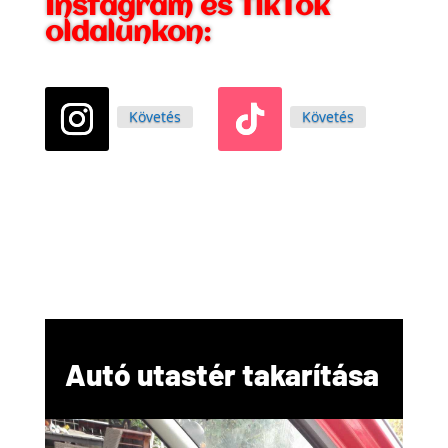
Instagram és TikTok
oldalunkon:
Követés
Követés
Autó utastér takarítása