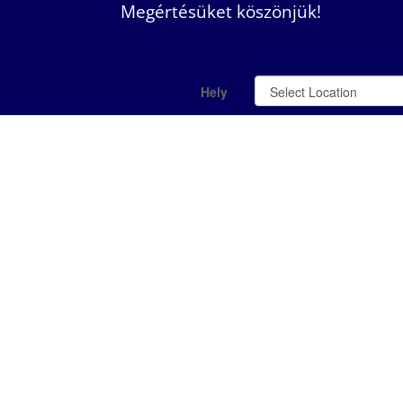
Megértésüket köszönjük!
Hely
Szolgáltatás
2026
Augusztus
H
K
Sze
Cs
P
Szo
1
7
8
3
4
5
6
10
11
12
13
14
15
17
18
19
20
21
22
24
25
26
27
28
29