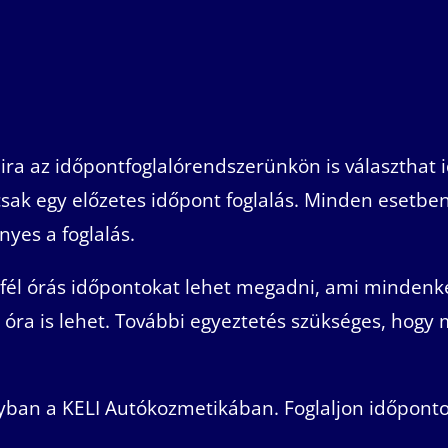
ira az időpontfoglalórendszerünkön is választhat 
sak egy előzetes időpont foglalás. Minden esetben
nyes a foglalás.
fél órás időpontokat lehet megadni, ami mindenké
 óra is lehet. További egyeztetés szükséges, hogy 
yban a KELI Autókozmetikában. Foglaljon időponto