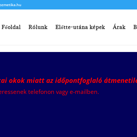
ozmetika.hu
Főoldal
Rólunk
Előtte-utána képek
Árak
B
ikai okok miatt az időpontfoglaló átmeneti
eressenek telefonon vagy e-mailben.