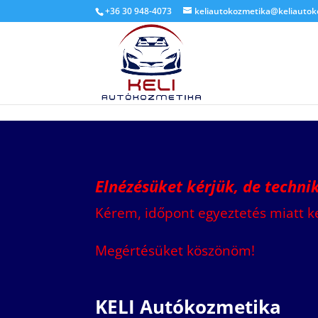
G-LV3HZYKHTF
+36 30 948-4073
keliautokozmetika@keliautok
Elnézésüket kérjük, de techn
Kérem, időpont egyeztetés miatt k
Megértésüket köszönöm!
KELI Autókozmetika